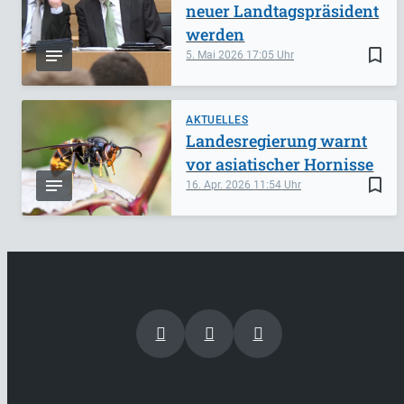
neuer Landtagspräsident
werden
bookmark_border
5. Mai 2026
17:05
AKTUELLES
Landesregierung warnt
vor asiatischer Hornisse
bookmark_border
16. Apr. 2026
11:54