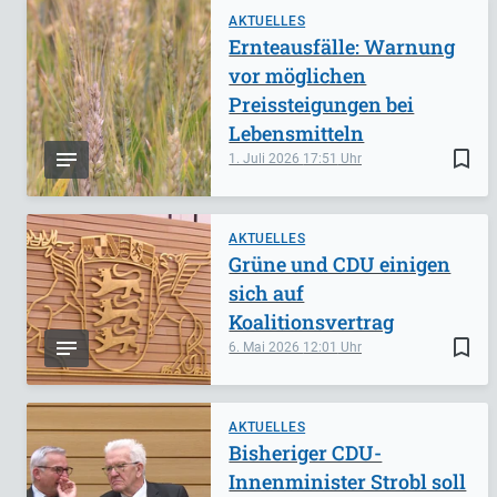
AKTUELLES
Ernteausfälle: Warnung
vor möglichen
Preissteigungen bei
Lebensmitteln
bookmark_border
1. Juli 2026
17:51
AKTUELLES
Grüne und CDU einigen
sich auf
Koalitionsvertrag
bookmark_border
6. Mai 2026
12:01
AKTUELLES
Bisheriger CDU-
Innenminister Strobl soll