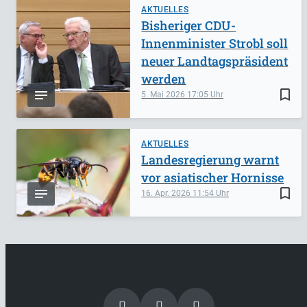
AKTUELLES
Bisheriger CDU-
Innenminister Strobl soll
neuer Landtagspräsident
werden
bookmark_border
5. Mai 2026
17:05
AKTUELLES
Landesregierung warnt
vor asiatischer Hornisse
bookmark_border
16. Apr. 2026
11:54