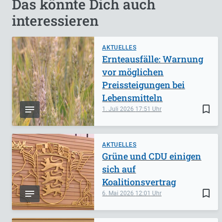
Das könnte Dich auch
interessieren
AKTUELLES
Ernteausfälle: Warnung
vor möglichen
Preissteigungen bei
Lebensmitteln
bookmark_border
1. Juli 2026
17:51
AKTUELLES
Grüne und CDU einigen
sich auf
Koalitionsvertrag
bookmark_border
6. Mai 2026
12:01