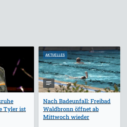
AKTUELLES
sruhe
Nach Badeunfall: Freibad
 Tyler ist
Waldbronn öffnet ab
Mittwoch wieder