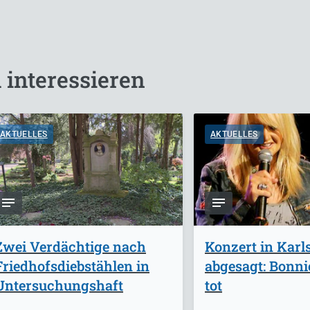
 interessieren
AKTUELLES
AKTUELLES
Zwei Verdächtige nach
Konzert in Karl
Friedhofsdiebstählen in
abgesagt: Bonnie
Untersuchungshaft
tot