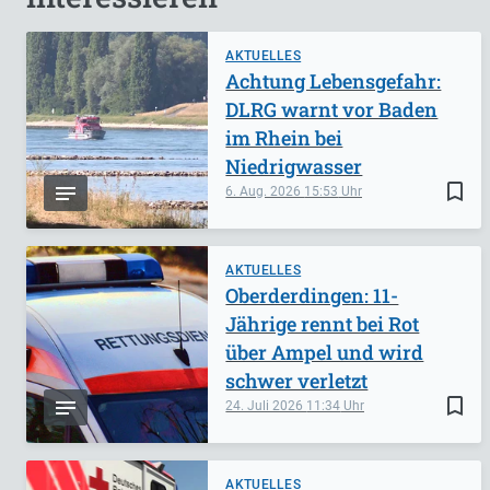
AKTUELLES
Achtung Lebensgefahr:
DLRG warnt vor Baden
im Rhein bei
Niedrigwasser
bookmark_border
6. Aug. 2026
15:53
AKTUELLES
Oberderdingen: 11-
Jährige rennt bei Rot
über Ampel und wird
schwer verletzt
bookmark_border
24. Juli 2026
11:34
AKTUELLES