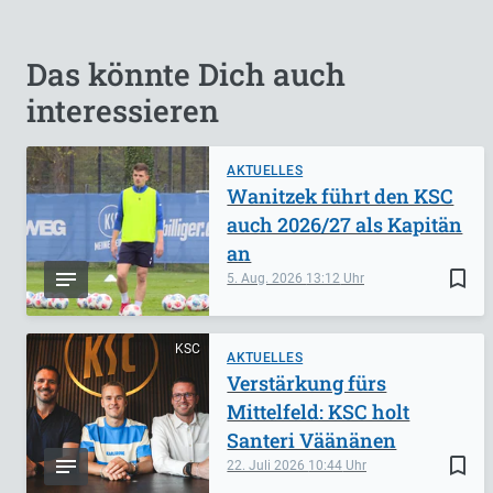
Das könnte Dich auch
interessieren
AKTUELLES
Wanitzek führt den KSC
auch 2026/27 als Kapitän
an
bookmark_border
5. Aug. 2026
13:12
KSC
AKTUELLES
Verstärkung fürs
Mittelfeld: KSC holt
Santeri Väänänen
bookmark_border
22. Juli 2026
10:44