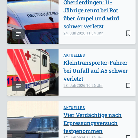
Oberderdingen: 11-
Jährige rennt bei Rot
über Ampel und wird
schwer verletzt
bookmark_border
24. Juli 2026
11:34
AKTUELLES
Kleintransporter-Fahrer
bei Unfall auf A5 schwer
verletzt
bookmark_border
23. Juli 2026
10:26
AKTUELLES
Vier Verdächtige nach
Erpressungsversuch
festgenommen