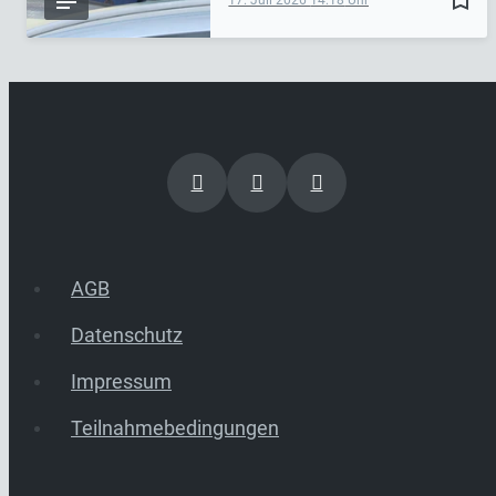
bookmark_border
17. Juli 2026
14:18
AGB
Datenschutz
Impressum
Teilnahmebedingungen