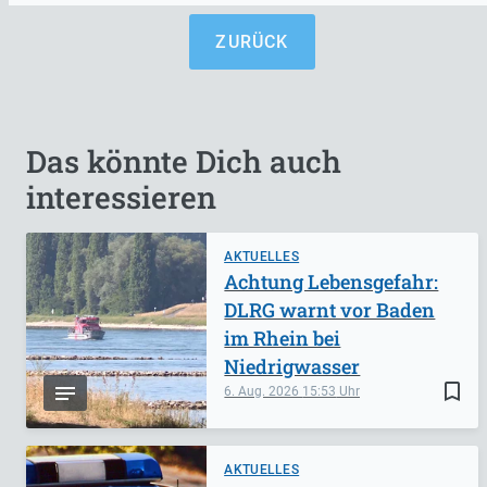
ZURÜCK
Das könnte Dich auch
interessieren
AKTUELLES
Achtung Lebensgefahr:
DLRG warnt vor Baden
im Rhein bei
Niedrigwasser
bookmark_border
6. Aug. 2026
15:53
AKTUELLES