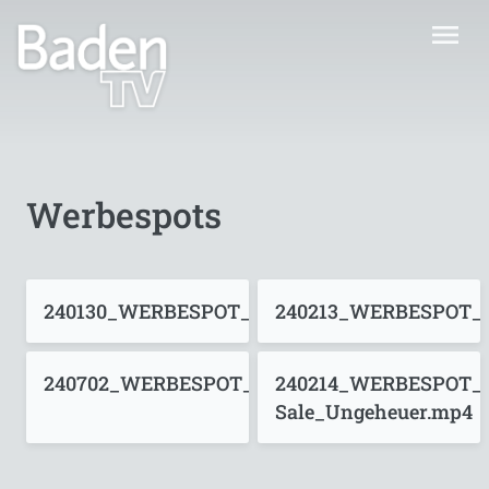
menu
Werbespots
240130_WERBESPOT_Elektrowochen_Ungeheu
240213_WERBESPOT_
240702_WERBESPOT_Fitnessurlaub_Pfitzenme
240214_WERBESPOT_L
Sale_Ungeheuer.mp4