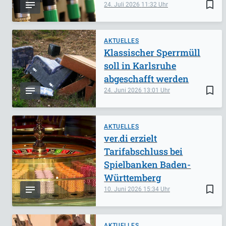
bookmark_border
24. Juli 2026
11:32
AKTUELLES
Klassischer Sperrmüll
soll in Karlsruhe
abgeschafft werden
bookmark_border
24. Juni 2026
13:01
AKTUELLES
ver.di erzielt
Tarifabschluss bei
Spielbanken Baden-
Württemberg
bookmark_border
10. Juni 2026
15:34
AKTUELLES