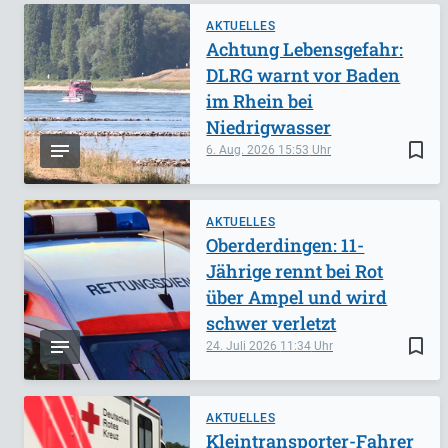
AKTUELLES
Achtung Lebensgefahr:
DLRG warnt vor Baden
im Rhein bei
Niedrigwasser
bookmark_border
6. Aug. 2026
15:53
AKTUELLES
Oberderdingen: 11-
Jährige rennt bei Rot
über Ampel und wird
schwer verletzt
bookmark_border
24. Juli 2026
11:34
AKTUELLES
Kleintransporter-Fahrer