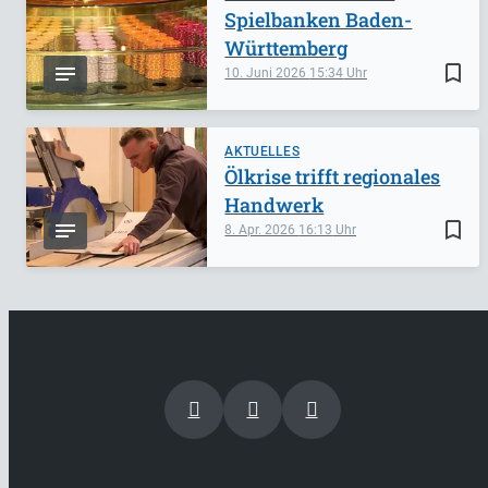
Spielbanken Baden-
Württemberg
bookmark_border
10. Juni 2026
15:34
AKTUELLES
Ölkrise trifft regionales
Handwerk
bookmark_border
8. Apr. 2026
16:13