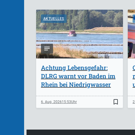
AKTUELLES
Achtung Lebensgefahr:
DLRG warnt vor Baden im
Rhein bei Niedrigwasser
bookmark_border
6. Aug. 2026
15:53
2