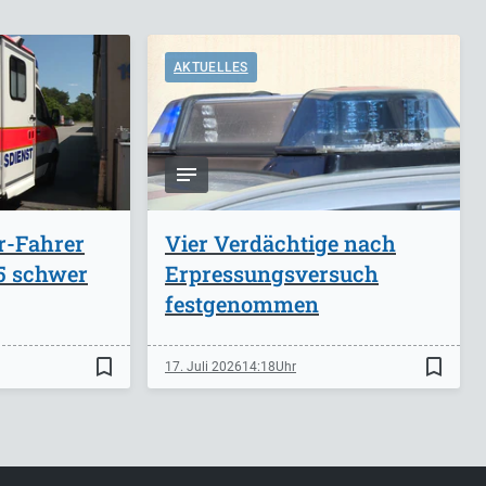
AKTUELLES
r-Fahrer
Vier Verdächtige nach
A5 schwer
Erpressungsversuch
festgenommen
bookmark_border
bookmark_border
17. Juli 2026
14:18