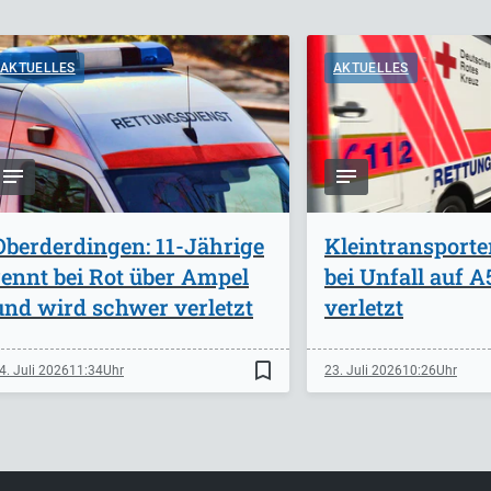
AKTUELLES
AKTUELLES
Oberderdingen: 11-Jährige
Kleintransporte
rennt bei Rot über Ampel
bei Unfall auf 
und wird schwer verletzt
verletzt
bookmark_border
4. Juli 2026
11:34
23. Juli 2026
10:26