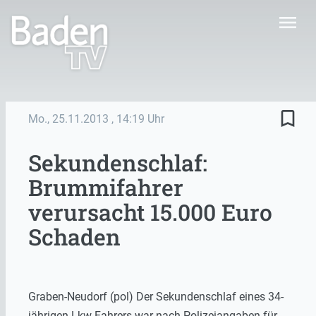
menu
bookmark_border
Mo., 25.11.2013
, 14:19 Uhr
Sekundenschlaf:
Brummifahrer
verursacht 15.000 Euro
Schaden
Graben-Neudorf (pol) Der Sekundenschlaf eines 34-
jährigen Lkw-Fahrers war nach Polizeiangaben für