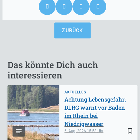
ZURÜCK
Das könnte Dich auch
interessieren
AKTUELLES
Achtung Lebensgefahr:
DLRG warnt vor Baden
im Rhein bei
Niedrigwasser
bookmark_border
6. Aug. 2026
15:53