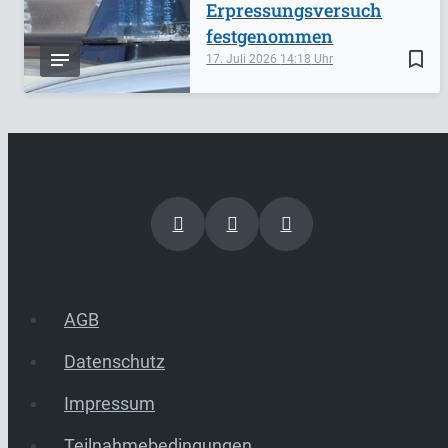
Erpressungsversuch
festgenommen
bookmark_border
17. Juli 2026
14:18
AGB
Datenschutz
Impressum
Teilnahmebedingungen