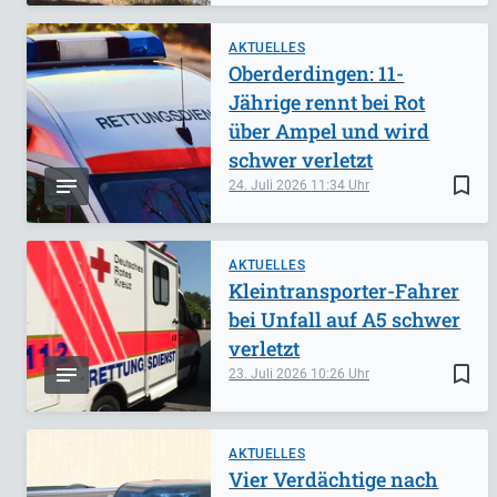
AKTUELLES
Oberderdingen: 11-
Jährige rennt bei Rot
über Ampel und wird
schwer verletzt
bookmark_border
24. Juli 2026
11:34
AKTUELLES
Kleintransporter-Fahrer
bei Unfall auf A5 schwer
verletzt
bookmark_border
23. Juli 2026
10:26
AKTUELLES
Vier Verdächtige nach