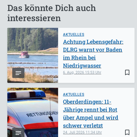
Das könnte Dich auch
interessieren
AKTUELLES
Achtung Lebensgefahr:
DLRG warnt vor Baden
im Rhein bei
Niedrigwasser
bookmark_border
6. Aug. 2026
15:53
AKTUELLES
Oberderdingen: 11-
Jährige rennt bei Rot
über Ampel und wird
schwer verletzt
bookmark_border
24. Juli 2026
11:34