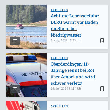
AKTUELLES
Achtung Lebensgefahr:
DLRG warnt vor Baden
im Rhein bei
Niedrigwasser
bookmark_border
6. Aug. 2026
15:53
AKTUELLES
Oberderdingen: 11-
Jährige rennt bei Rot
über Ampel und wird
schwer verletzt
bookmark_border
24. Juli 2026
11:34
AKTUELLES