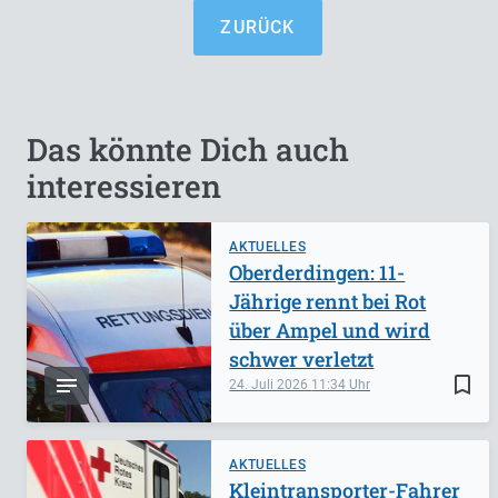
ZURÜCK
Das könnte Dich auch
interessieren
AKTUELLES
Oberderdingen: 11-
Jährige rennt bei Rot
über Ampel und wird
schwer verletzt
bookmark_border
24. Juli 2026
11:34
AKTUELLES
Kleintransporter-Fahrer