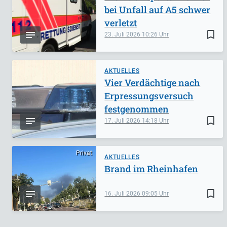
bei Unfall auf A5 schwer
verletzt
bookmark_border
23. Juli 2026
10:26
AKTUELLES
Vier Verdächtige nach
Erpressungsversuch
festgenommen
bookmark_border
17. Juli 2026
14:18
Privat
AKTUELLES
Brand im Rheinhafen
bookmark_border
16. Juli 2026
09:05