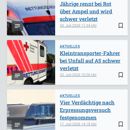
Jährige rennt bei Rot
über Ampel und wird
schwer verletzt
bookmark_border
24. Juli 2026
11:34
AKTUELLES
Kleintransporter-Fahrer
bei Unfall auf A5 schwer
verletzt
bookmark_border
23. Juli 2026
10:26
AKTUELLES
Vier Verdächtige nach
Erpressungsversuch
festgenommen
bookmark_border
17. Juli 2026
14:18