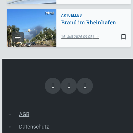
Privat
AKTUELLES
Brand im Rheinhafen
bookmark_border
16. Juli 2026
09:05
AGB
Datenschutz