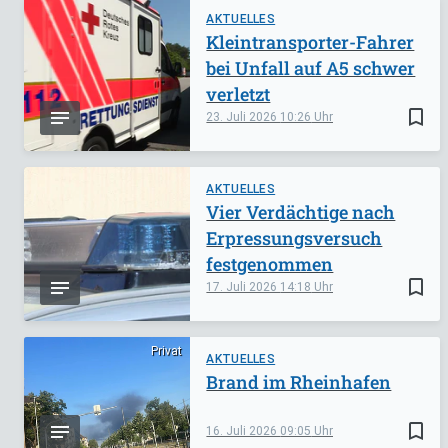
AKTUELLES
Kleintransporter-Fahrer
bei Unfall auf A5 schwer
verletzt
bookmark_border
23. Juli 2026
10:26
AKTUELLES
Vier Verdächtige nach
Erpressungsversuch
festgenommen
bookmark_border
17. Juli 2026
14:18
Privat
AKTUELLES
Brand im Rheinhafen
bookmark_border
16. Juli 2026
09:05