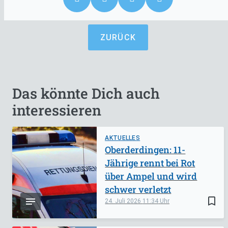
ZURÜCK
Das könnte Dich auch
interessieren
AKTUELLES
Oberderdingen: 11-
Jährige rennt bei Rot
über Ampel und wird
schwer verletzt
bookmark_border
24. Juli 2026
11:34