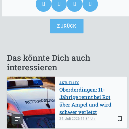
ZURÜCK
Das könnte Dich auch
interessieren
AKTUELLES
Oberderdingen: 11-
Jährige rennt bei Rot
über Ampel und wird
schwer verletzt
bookmark_border
24. Juli 2026
11:34