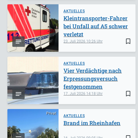
AKTUELLES
Kleintransporter-Fahrer
bei Unfall auf A5 schwer
verletzt
bookmark_border
23. Juli 2026
10:26
AKTUELLES
Vier Verdächtige nach
Erpressungsversuch
festgenommen
bookmark_border
17. Juli 2026
14:18
Privat
AKTUELLES
Brand im Rheinhafen
bookmark_border
16. Juli 2026
09:05