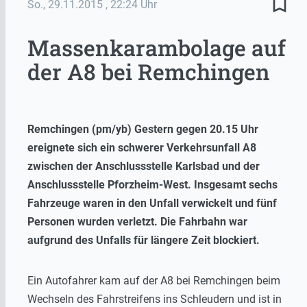
bookmark_border
So., 29.11.2015
, 22:24 Uhr
Massenkarambolage auf
der A8 bei Remchingen
Remchingen (pm/yb) Gestern gegen 20.15 Uhr
ereignete sich ein schwerer Verkehrsunfall A8
zwischen der Anschlussstelle Karlsbad und der
Anschlussstelle Pforzheim-West. Insgesamt sechs
Fahrzeuge waren in den Unfall verwickelt und fünf
Personen wurden verletzt. Die Fahrbahn war
aufgrund des Unfalls für längere Zeit blockiert.
Ein Autofahrer kam auf der A8 bei Remchingen beim
Wechseln des Fahrstreifens ins Schleudern und ist in