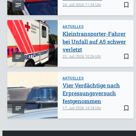
bookmark_border
24. Juli 2026
11:34
AKTUELLES
Kleintransporter-Fahrer
bei Unfall auf A5 schwer
verletzt
bookmark_border
23. Juli 2026
10:26
AKTUELLES
Vier Verdächtige nach
Erpressungsversuch
festgenommen
bookmark_border
17. Juli 2026
14:18