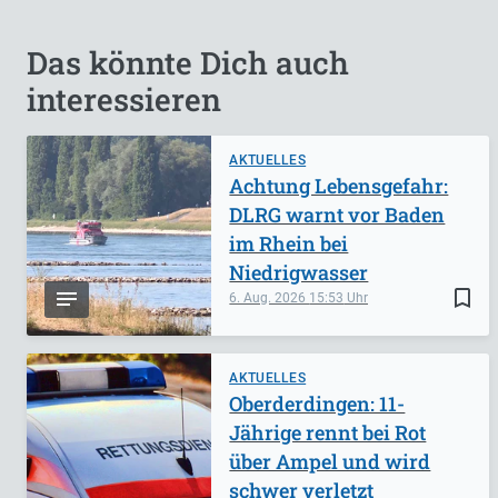
Das könnte Dich auch
interessieren
AKTUELLES
Achtung Lebensgefahr:
DLRG warnt vor Baden
im Rhein bei
Niedrigwasser
bookmark_border
6. Aug. 2026
15:53
AKTUELLES
Oberderdingen: 11-
Jährige rennt bei Rot
über Ampel und wird
schwer verletzt