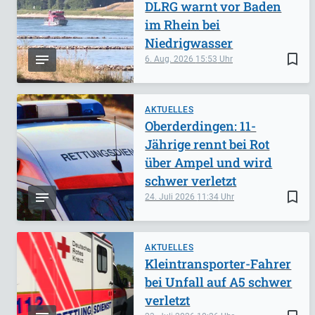
DLRG warnt vor Baden
im Rhein bei
Niedrigwasser
bookmark_border
6. Aug. 2026
15:53
AKTUELLES
Oberderdingen: 11-
Jährige rennt bei Rot
über Ampel und wird
schwer verletzt
bookmark_border
24. Juli 2026
11:34
AKTUELLES
Kleintransporter-Fahrer
bei Unfall auf A5 schwer
verletzt