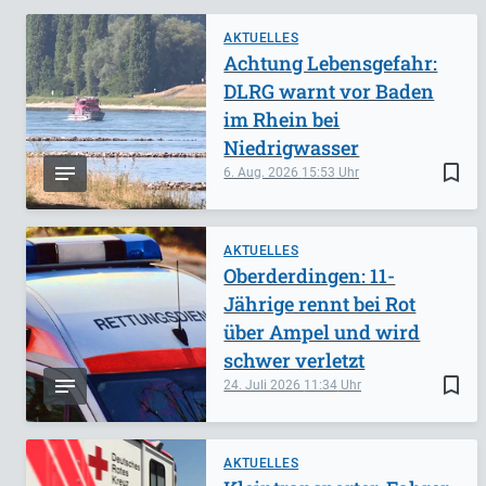
AKTUELLES
Achtung Lebensgefahr:
DLRG warnt vor Baden
im Rhein bei
Niedrigwasser
bookmark_border
6. Aug. 2026
15:53
AKTUELLES
Oberderdingen: 11-
Jährige rennt bei Rot
über Ampel und wird
schwer verletzt
bookmark_border
24. Juli 2026
11:34
AKTUELLES