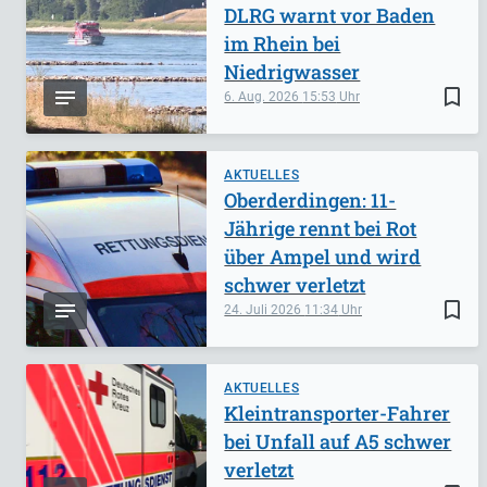
DLRG warnt vor Baden
im Rhein bei
Niedrigwasser
bookmark_border
6. Aug. 2026
15:53
AKTUELLES
Oberderdingen: 11-
Jährige rennt bei Rot
über Ampel und wird
schwer verletzt
bookmark_border
24. Juli 2026
11:34
AKTUELLES
Kleintransporter-Fahrer
bei Unfall auf A5 schwer
verletzt