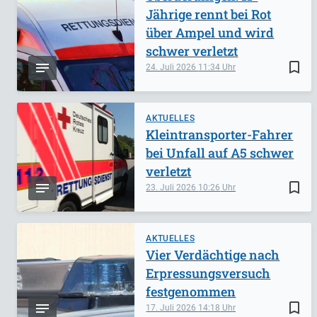
Jährige rennt bei Rot
über Ampel und wird
schwer verletzt
bookmark_border
24. Juli 2026
11:34
AKTUELLES
Kleintransporter-Fahrer
bei Unfall auf A5 schwer
verletzt
bookmark_border
23. Juli 2026
10:26
AKTUELLES
Vier Verdächtige nach
Erpressungsversuch
festgenommen
bookmark_border
17. Juli 2026
14:18