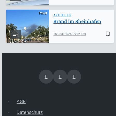
Privat
AKTUELLES
Brand im Rheinhafen
bookmark_border
16. Juli 2026
09:05
AGB
Datenschutz