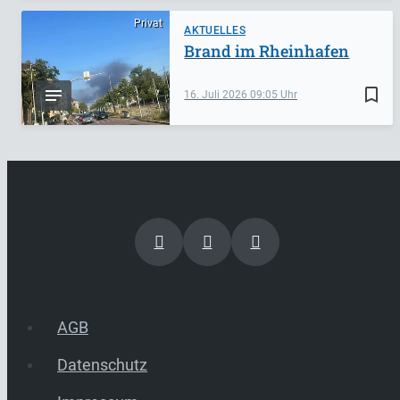
Privat
AKTUELLES
Brand im Rheinhafen
bookmark_border
16. Juli 2026
09:05
AGB
Datenschutz