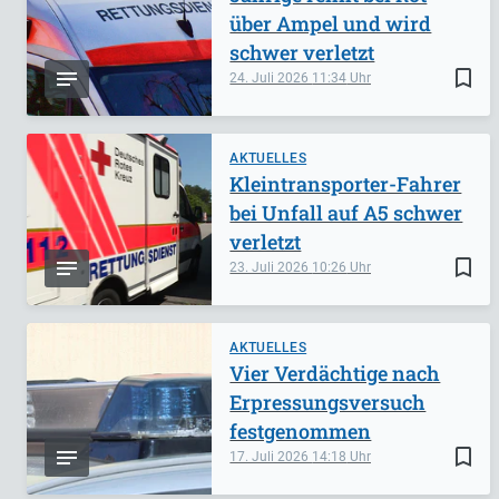
über Ampel und wird
schwer verletzt
bookmark_border
24. Juli 2026
11:34
AKTUELLES
Kleintransporter-Fahrer
bei Unfall auf A5 schwer
verletzt
bookmark_border
23. Juli 2026
10:26
AKTUELLES
Vier Verdächtige nach
Erpressungsversuch
festgenommen
bookmark_border
17. Juli 2026
14:18