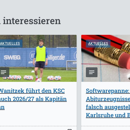
 interessieren
AKTUELLES
AKTUELLES
Wanitzek führt den KSC
Softwarepanne:
auch 2026/27 als Kapitän
Abiturzeugniss
an
falsch ausgestel
Karlsruhe und B