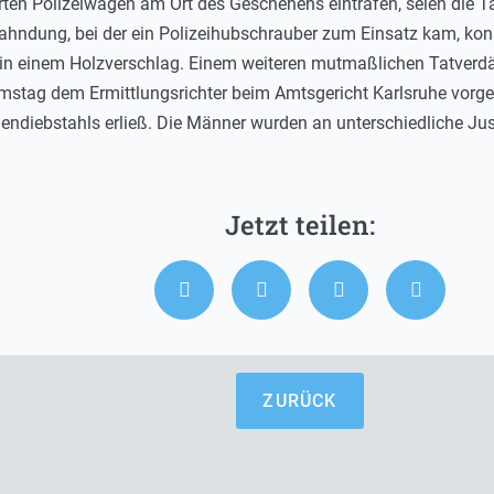
erten Polizeiwagen am Ort des Geschehens eintrafen, seien die T
Fahndung, bei der ein Polizeihubschrauber zum Einsatz kam, ko
 in einem Holzverschlag. Einem weiteren mutmaßlichen Tatverdäc
g dem Ermittlungsrichter beim Amtsgericht Karlsruhe vorgeste
ndiebstahls erließ. Die Männer wurden an unterschiedliche Jus
ZURÜCK