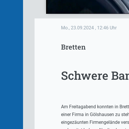
Mo., 23.09.2024
, 12:46 Uhr
Bretten
Schwere Ban
Am Freitagabend konnten in Bret
einer Firma in
Gölshausen
zu ste
eingezäunten Firmengelände vers