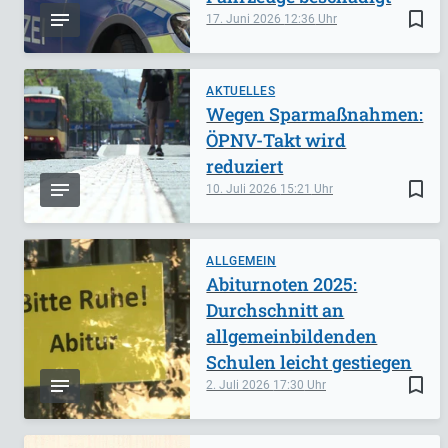
bookmark_border
17. Juni 2026
12:36
AKTUELLES
Wegen Sparmaßnahmen:
ÖPNV-Takt wird
reduziert
bookmark_border
10. Juli 2026
15:21
ALLGEMEIN
Abiturnoten 2025:
Durchschnitt an
allgemeinbildenden
Schulen leicht gestiegen
bookmark_border
2. Juli 2026
17:30