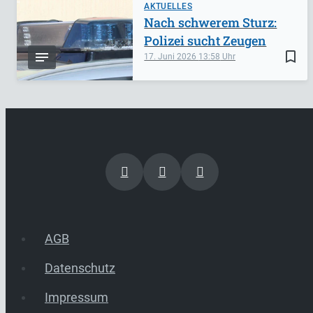
AKTUELLES
Nach schwerem Sturz:
Polizei sucht Zeugen
bookmark_border
17. Juni 2026
13:58
AGB
Datenschutz
Impressum