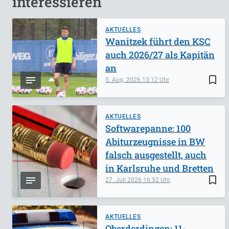
interessieren
AKTUELLES
Wanitzek führt den KSC
auch 2026/27 als Kapitän
an
bookmark_border
5. Aug. 2026
13:12
AKTUELLES
Softwarepanne: 100
Abiturzeugnisse in BW
falsch ausgestellt, auch
in Karlsruhe und Bretten
bookmark_border
27. Juli 2026
16:52
AKTUELLES
Oberderdingen: 11-