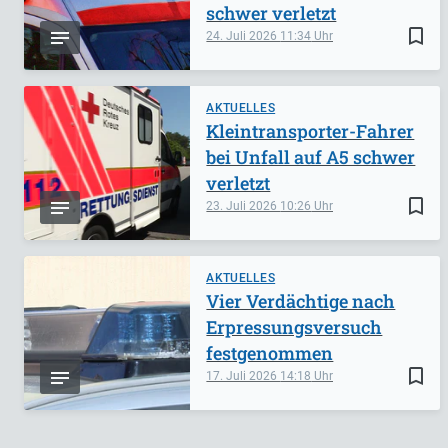
schwer verletzt
bookmark_border
24. Juli 2026
11:34
AKTUELLES
Kleintransporter-Fahrer
bei Unfall auf A5 schwer
verletzt
bookmark_border
23. Juli 2026
10:26
AKTUELLES
Vier Verdächtige nach
Erpressungsversuch
festgenommen
bookmark_border
17. Juli 2026
14:18