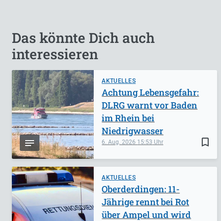
Das könnte Dich auch
interessieren
AKTUELLES
Achtung Lebensgefahr:
DLRG warnt vor Baden
im Rhein bei
Niedrigwasser
bookmark_border
6. Aug. 2026
15:53
AKTUELLES
Oberderdingen: 11-
Jährige rennt bei Rot
über Ampel und wird