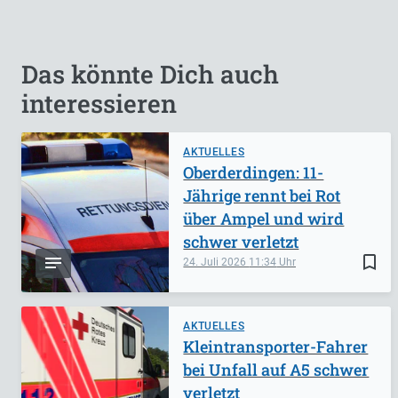
Das könnte Dich auch
interessieren
AKTUELLES
Oberderdingen: 11-
Jährige rennt bei Rot
über Ampel und wird
schwer verletzt
bookmark_border
24. Juli 2026
11:34
AKTUELLES
Kleintransporter-Fahrer
bei Unfall auf A5 schwer
verletzt