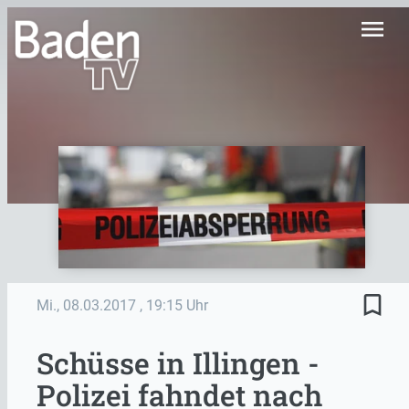
menu
bookmark_border
Mi., 08.03.2017
, 19:15 Uhr
Schüsse in Illingen -
Polizei fahndet nach