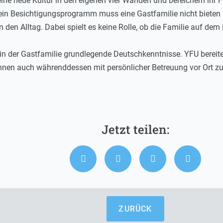
ine neue Kultur in den eigenen vier Wänden und bereichern ihr F
 ein Besichtigungsprogramm muss eine Gastfamilie nicht bieten
in den Alltag. Dabei spielt es keine Rolle, ob die Familie auf de
t in der Gastfamilie grundlegende Deutschkenntnisse. YFU bereit
nen auch währenddessen mit persönlicher Betreuung vor Ort zur
ZURÜCK