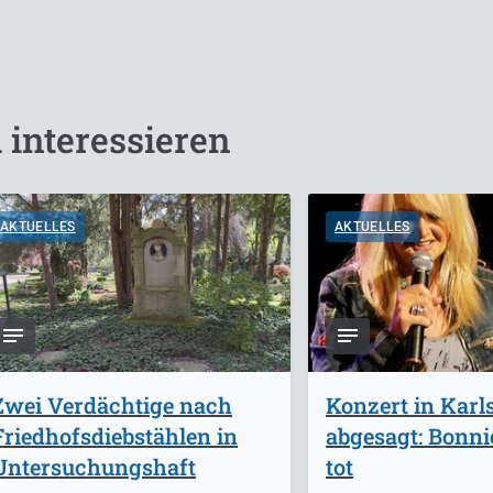
 interessieren
AKTUELLES
AKTUELLES
Zwei Verdächtige nach
Konzert in Karl
Friedhofsdiebstählen in
abgesagt: Bonnie
Untersuchungshaft
tot