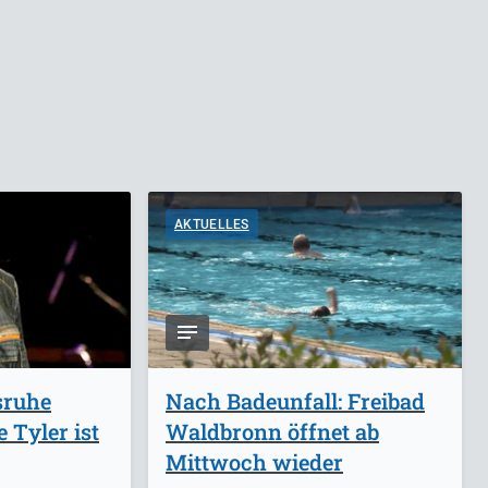
AKTUELLES
sruhe
Nach Badeunfall: Freibad
 Tyler ist
Waldbronn öffnet ab
Mittwoch wieder