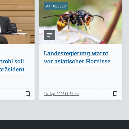
AKTUELLES
-
Landesregierung warnt
robl soll
vor asiatischer Hornisse
präsident
bookmark_border
bookmark_border
16. Apr. 2026
11:54