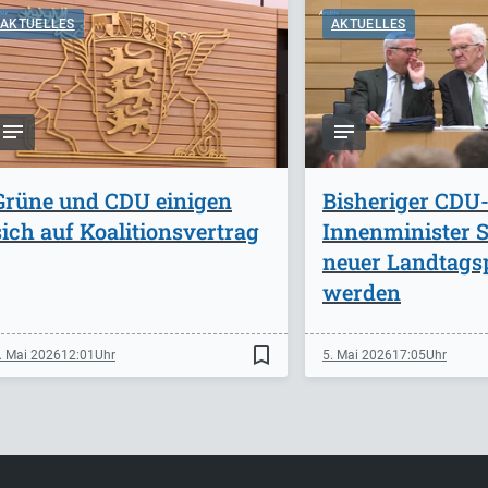
AKTUELLES
AKTUELLES
Grüne und CDU einigen
Bisheriger CDU
sich auf Koalitionsvertrag
Innenminister St
neuer Landtags
werden
bookmark_border
. Mai 2026
12:01
5. Mai 2026
17:05