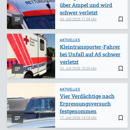
über Ampel und wird
schwer verletzt
bookmark_border
24. Juli 2026
11:34
AKTUELLES
Kleintransporter-Fahrer
bei Unfall auf A5 schwer
verletzt
bookmark_border
23. Juli 2026
10:26
AKTUELLES
Vier Verdächtige nach
Erpressungsversuch
festgenommen
bookmark_border
17. Juli 2026
14:18