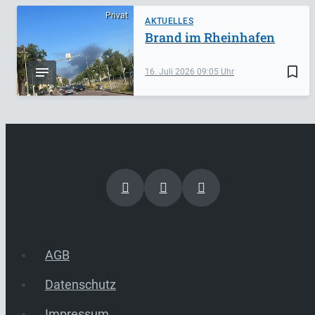
Privat
AKTUELLES
Brand im Rheinhafen
bookmark_border
16. Juli 2026
09:05
AGB
Datenschutz
Impressum