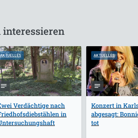
 interessieren
AKTUELLES
AKTUELLES
Zwei Verdächtige nach
Konzert in Karl
Friedhofsdiebstählen in
abgesagt: Bonnie
Untersuchungshaft
tot