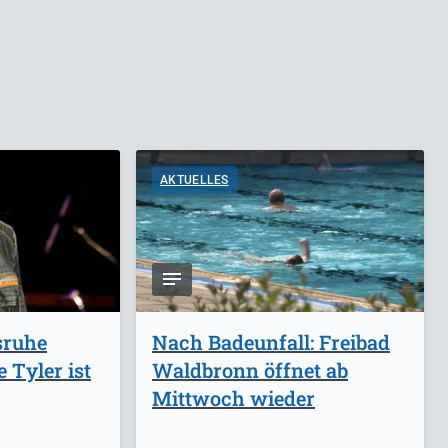
AKTUELLES
sruhe
Nach Badeunfall: Freibad
 Tyler ist
Waldbronn öffnet ab
Mittwoch wieder