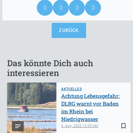
ZURÜCK
Das könnte Dich auch
interessieren
AKTUELLES
Achtung Lebensgefahr:
DLRG warnt vor Baden
im Rhein bei
Niedrigwasser
bookmark_border
6. Aug. 2026
15:53