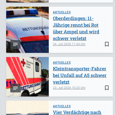
AKTUELLES
Oberderdingen: 11-
Jährige rennt bei Rot
über Ampel und wird
schwer verletzt
bookmark_border
24. Juli 2026
11:34
AKTUELLES
Kleintransporter-Fahrer
bei Unfall auf A5 schwer
verletzt
bookmark_border
23. Juli 2026
10:26
AKTUELLES
Vier Verdächtige nach