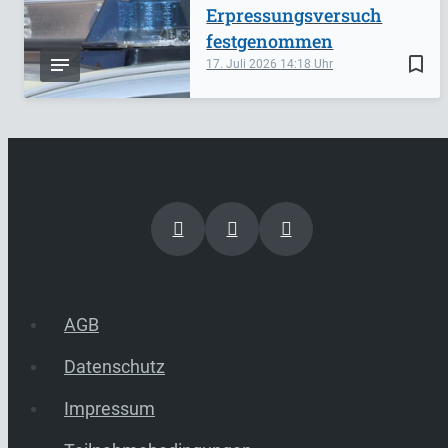
Erpressungsversuch
festgenommen
bookmark_border
17. Juli 2026
14:18
AGB
Datenschutz
Impressum