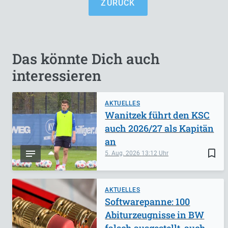
ZURÜCK
Das könnte Dich auch
interessieren
AKTUELLES
Wanitzek führt den KSC
auch 2026/27 als Kapitän
an
bookmark_border
5. Aug. 2026
13:12
AKTUELLES
Softwarepanne: 100
Abiturzeugnisse in BW
falsch ausgestellt, auch