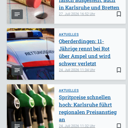
in Karlsruhe und Bretten
bookmark_border
27. Juli 2026
16:52
AKTUELLES
Oberderdingen: 11-
Jährige rennt bei Rot
über Ampel und wird
schwer verletzt
bookmark_border
24. Juli 2026
11:34
AKTUELLES
Spritpreise schnellen
hoch: Karlsruhe führt
regionalen Preisanstieg
an
bookmark_border
24. Juli 2026
11:32