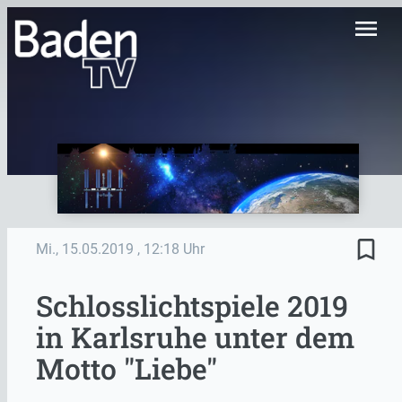
menu
bookmark_border
Mi., 15.05.2019
, 12:18 Uhr
Schlosslichtspiele 2019
in Karlsruhe unter dem
Motto "Liebe"