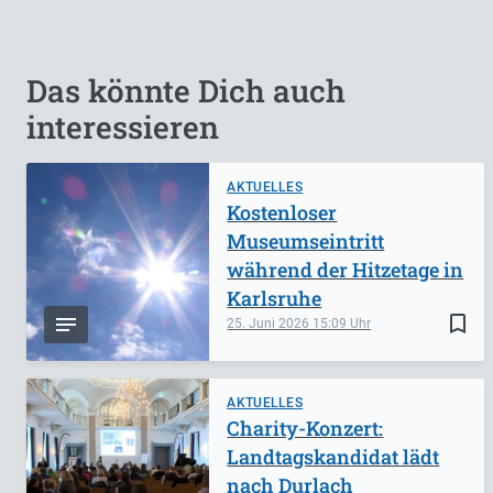
Das könnte Dich auch
interessieren
AKTUELLES
Kostenloser
Museumseintritt
während der Hitzetage in
Karlsruhe
bookmark_border
25. Juni 2026
15:09
AKTUELLES
Charity-Konzert:
Landtagskandidat lädt
nach Durlach