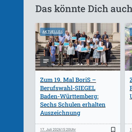
Das könnte Dich auch
AKTUELLES
Zum 19. Mal BoriS –
Berufswahl-SIEGEL
Baden-Württemberg:
Sechs Schulen erhalten
Auszeichnung
bookmark_border
17. Juli 2026
15:20
1