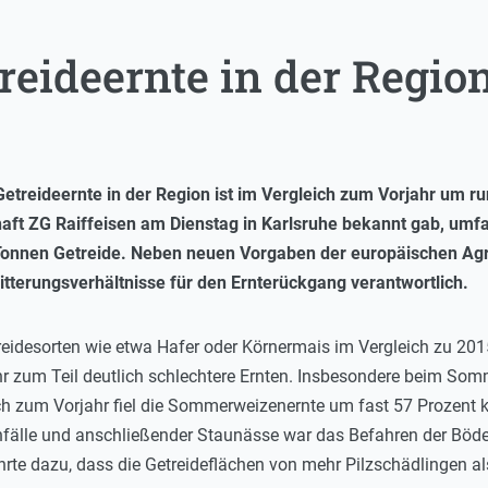
reideernte in der Regio
Getreideernte in der Region ist im Vergleich zum Vorjahr um run
aft ZG Raiffeisen am Dienstag in Karlsruhe bekannt gab, umfa
onnen Getreide. Neben neuen Vorgaben der europäischen Agr
itterungsverhältnisse für den Ernterückgang verantwortlich.
reidesorten wie etwa Hafer oder Körnermais im Vergleich zu 2015
r zum Teil deutlich schlechtere Ernten. Insbesondere beim So
ch zum Vorjahr fiel die Sommerweizenernte um fast 57 Prozent 
enfälle und anschließender Staunässe war das Befahren der Böd
rte dazu, dass die Getreideflächen von mehr Pilzschädlingen al