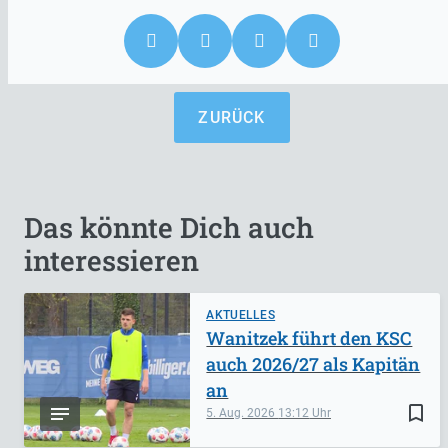
ZURÜCK
Das könnte Dich auch
interessieren
AKTUELLES
Wanitzek führt den KSC
auch 2026/27 als Kapitän
an
bookmark_border
5. Aug. 2026
13:12