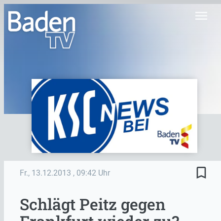
menu
bookmark_border
Fr., 13.12.2013
, 09:42 Uhr
Schlägt Peitz gegen