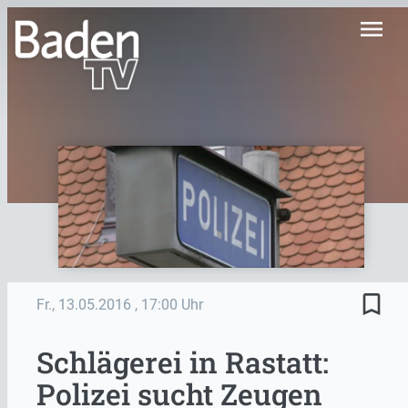
menu
bookmark_border
Fr., 13.05.2016
, 17:00 Uhr
Schlägerei in Rastatt:
Polizei sucht Zeugen