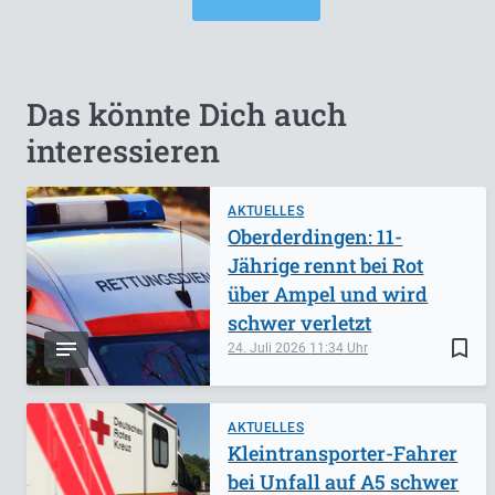
Das könnte Dich auch
interessieren
AKTUELLES
Oberderdingen: 11-
Jährige rennt bei Rot
über Ampel und wird
schwer verletzt
bookmark_border
24. Juli 2026
11:34
AKTUELLES
Kleintransporter-Fahrer
bei Unfall auf A5 schwer