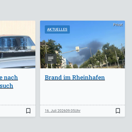
Privat
AKTUELLES
ge nach
Brand im Rheinhafen
rsuch
bookmark_border
bookmark_border
16. Juli 2026
09:05