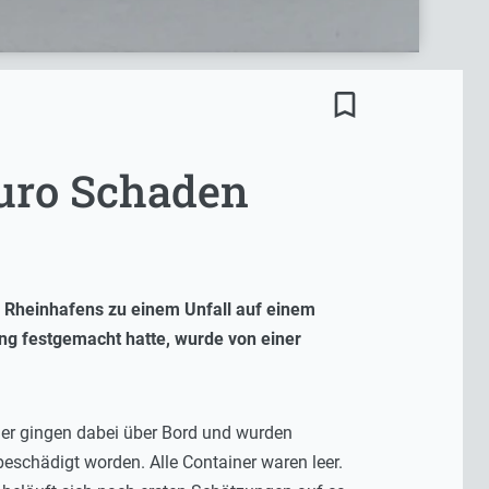
bookmark_border
Euro Schaden
s Rheinhafens zu einem Unfall auf einem
ng festgemacht hatte, wurde von einer
iner gingen dabei über Bord und wurden
eschädigt worden. Alle Container waren leer.