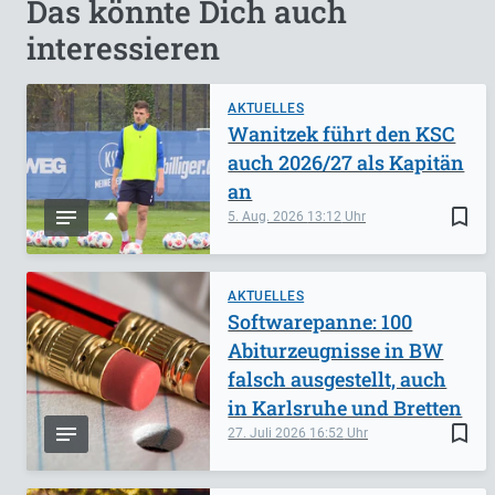
Das könnte Dich auch
interessieren
AKTUELLES
Wanitzek führt den KSC
auch 2026/27 als Kapitän
an
bookmark_border
5. Aug. 2026
13:12
AKTUELLES
Softwarepanne: 100
Abiturzeugnisse in BW
falsch ausgestellt, auch
in Karlsruhe und Bretten
bookmark_border
27. Juli 2026
16:52