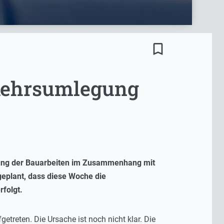
bookmark_border
rkehrsumlegung
rung der Bauarbeiten im Zusammenhang mit
eplant, dass diese Woche die
folgt.
treten. Die Ursache ist noch nicht klar. Die