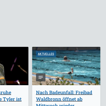
AKTUELLES
sruhe
Nach Badeunfall: Freibad
 Tyler ist
Waldbronn öffnet ab
Mittwoch wieder