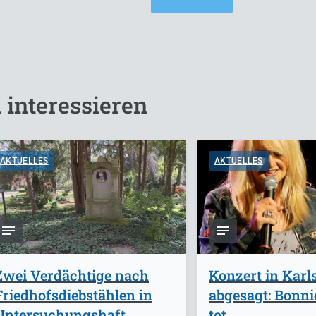
 interessieren
AKTUELLES
AKTUELLES
Zwei Verdächtige nach
Konzert in Karl
Friedhofsdiebstählen in
abgesagt: Bonnie
Untersuchungshaft
tot