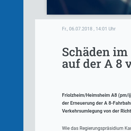
Fr., 06.07.2018
, 14:01 Uhr
Schäden im 
auf der A 8 
Friolzheim/Heimsheim A8 (pm/ij
der Erneuerung der A 8-Fahrbah
Verkehrsumlegung von der Richtu
Wie das Regierungspräsidium Karls