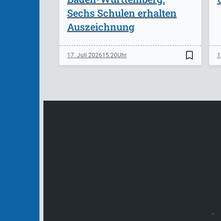
Sechs Schulen erhalten
Auszeichnung
bookmark_border
17. Juli 2026
15:20
1