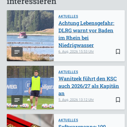
interessieren
AKTUELLES
Achtung Lebensgefahr:
DLRG warnt vor Baden
im Rhein bei
Niedrigwasser
bookmark_border
6. Aug. 2026
15:53
AKTUELLES
Wanitzek führt den KSC
auch 2026/27 als Kapitän
an
bookmark_border
5. Aug. 2026
13:12
AKTUELLES
Softwarepanne: 100