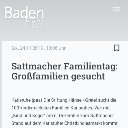
menu
bookmark_border
So., 24.11.2013
, 13:06 Uhr
Sattmacher Familientag:
Großfamilien gesucht
Karlsruhe (pas) Die Stiftung Hänsel+Gretel sucht die
100 kinderreichsten Familien Karlsruhes. Wer mit
„Kind und Kegel“ am 6. Dezember zum Sattmacher-
Stand auf dem Karlsruher Christkindlesmarkt kommt,