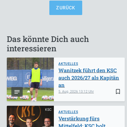
ZURÜCK
Das könnte Dich auch
interessieren
AKTUELLES
Wanitzek führt den KSC
auch 2026/27 als Kapitän
an
bookmark_border
5. Aug. 2026
13:12
KSC
AKTUELLES
Verstärkung fürs
Mittelfeld: KSC holt