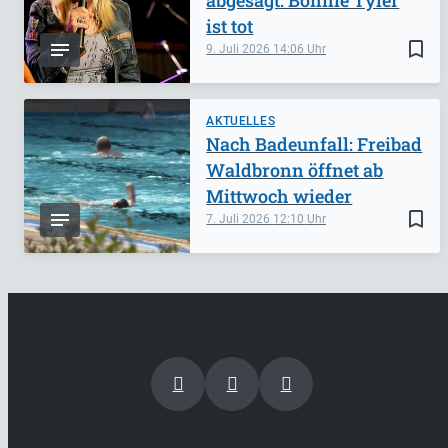
ist tot
bookmark_border
9. Juli 2026
14:06
AKTUELLES
Nach Badeunfall: Freibad
Waldbronn öffnet ab
Mittwoch wieder
bookmark_border
7. Juli 2026
12:10