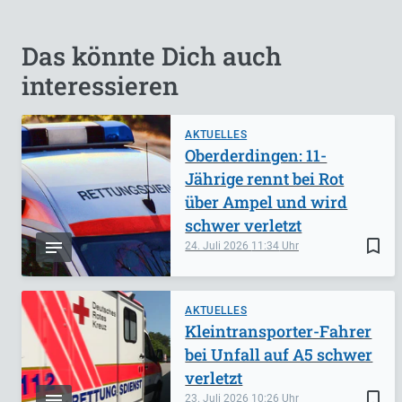
Das könnte Dich auch
interessieren
AKTUELLES
Oberderdingen: 11-
Jährige rennt bei Rot
über Ampel und wird
schwer verletzt
bookmark_border
24. Juli 2026
11:34
AKTUELLES
Kleintransporter-Fahrer
bei Unfall auf A5 schwer
verletzt
bookmark_border
23. Juli 2026
10:26