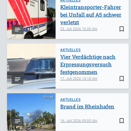
AKTUELLES
Kleintransporter-Fahrer
bei Unfall auf A5 schwer
verletzt
bookmark_border
23. Juli 2026
10:26
AKTUELLES
Vier Verdächtige nach
Erpressungsversuch
festgenommen
bookmark_border
17. Juli 2026
14:18
Privat
AKTUELLES
Brand im Rheinhafen
bookmark_border
16. Juli 2026
09:05