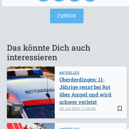
ZURÜCK
Das könnte Dich auch
interessieren
AKTUELLES
Oberderdingen: 11-
Jährige rennt bei Rot
über Ampel und wird
schwer verletzt
bookmark_border
24. Juli 2026
11:34