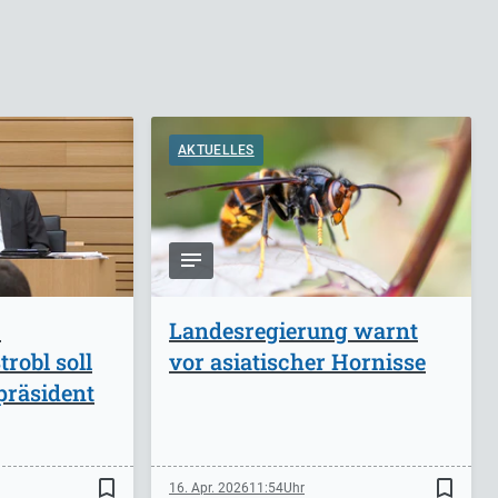
AKTUELLES
-
Landesregierung warnt
robl soll
vor asiatischer Hornisse
präsident
bookmark_border
bookmark_border
16. Apr. 2026
11:54