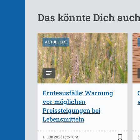
Das könnte Dich auch
AKTUELLES
Ernteausfälle: Warnung
vor möglichen
Preissteigungen bei
Lebensmitteln
bookmark_border
1. Juli 2026
17:51
6