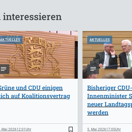
 interessieren
AKTUELLES
AKTUELLES
Grüne und CDU einigen
Bisheriger CDU
sich auf Koalitionsvertrag
Innenminister St
neuer Landtags
werden
bookmark_border
. Mai 2026
12:01
5. Mai 2026
17:05