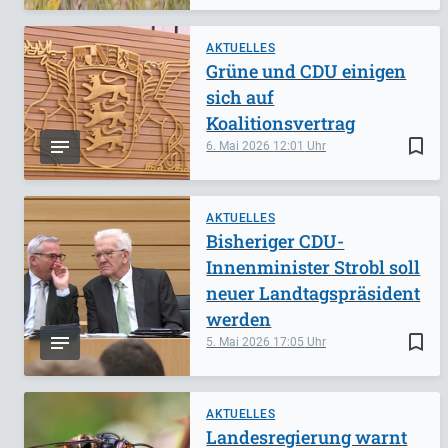
AKTUELLES
Grüne und CDU einigen
sich auf
Koalitionsvertrag
bookmark_border
6. Mai 2026
12:01
AKTUELLES
Bisheriger CDU-
Innenminister Strobl soll
neuer Landtagspräsident
werden
bookmark_border
5. Mai 2026
17:05
AKTUELLES
Landesregierung warnt