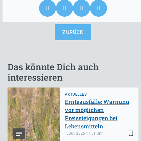
ZURÜCK
Das könnte Dich auch
interessieren
AKTUELLES
Ernteausfälle: Warnung
vor möglichen
Preissteigungen bei
Lebensmitteln
bookmark_border
1. Juli 2026
17:51