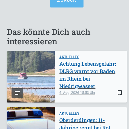
ZURÜCK
Das könnte Dich auch
interessieren
AKTUELLES
Achtung Lebensgefahr:
DLRG warnt vor Baden
im Rhein bei
Niedrigwasser
bookmark_border
6. Aug. 2026
15:53
AKTUELLES
Oberderdingen: 11-
Jährige rennt bei Rot