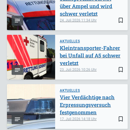
über Ampel und wird
schwer verletzt
bookmark_border
24. Juli 2026
11:34
AKTUELLES
Kleintransporter-Fahrer
bei Unfall auf A5 schwer
verletzt
bookmark_border
23. Juli 2026
10:26
AKTUELLES
Vier Verdächtige nach
Erpressungsversuch
festgenommen
bookmark_border
17. Juli 2026
14:18